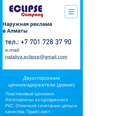
Наружная реклама
в Алматы
тел.:
+7 701 728 37 90
e-mail:
nataliya.eclipse@gmail.com
Двухсторонние
ценникодержатели (домик)
Пластиковые ценники.
Изготовлены из прозрачного
PVC. Отличное сочетание цены и
качества. Прайс-лист :