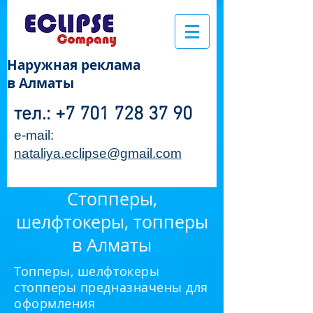
Наружная реклама
в Алматы
тел.:
+7 701 728 37 90
e-mail:
nataliya.eclipse@gmail.com
Стопперы,
шелфтокеры, топперы
в Алматы
Топперы, шелфтокеры
стопперы предназначены для
оформления