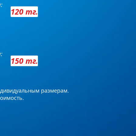
:
120 тг.
:
150 тг.
ндивидуальным размерам.
тоимость.