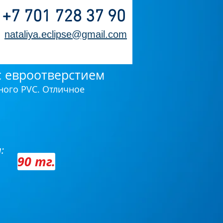
:
+7 701 728 37 90
:
nataliya.eclipse@gmail.com
с евроотверстием
ного PVC. Отличное
:
90 тг.