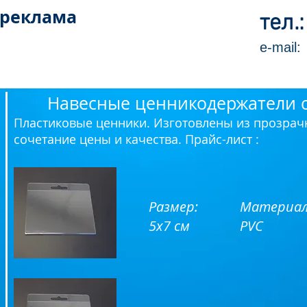
 реклама
тел.
e-mail
Навесные ценникодержатели 
Пластиковые ценники. Изготовлены из прозрач
сочетание цены и качества. Прайс-лист :
Размер:
Материал
5х7 см
PVC