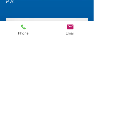
PVC
Phone
Email
Размер:
150 тг.
9х12 см
Материал: