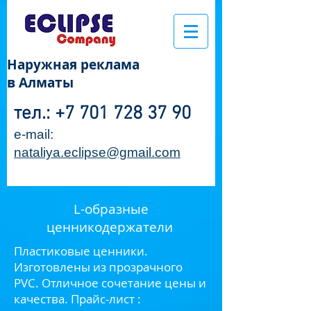
Наружная реклама
в Алматы
тел.:
+7 701 728 37 90
e-mail:
nataliya.eclipse@gmail.com
L-образные
ценникодержатели
Пластиковые ценники.
Изготовлены из прозрачного
PVC. Отличное сочетание цены и
качества. Прайс-лист :