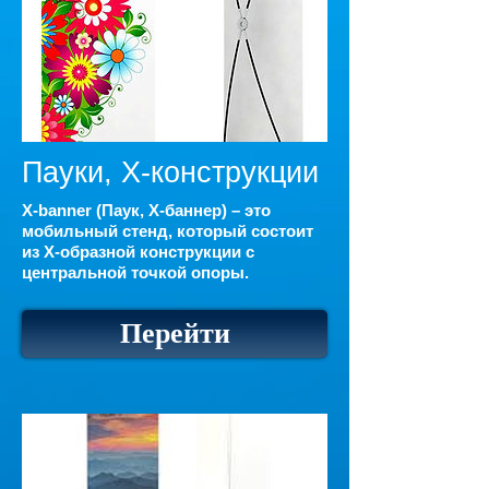
Пауки, Х-конструкции
X-banner (Паук, Х-баннер) – это
мобильный стенд, который состоит
из Х-образной конструкции с
центральной точкой опоры.
Перейти